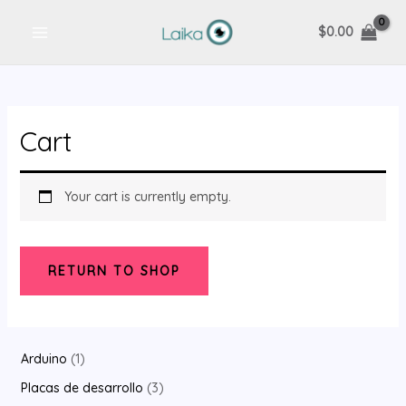
Ir
$
0.00
al
MAIN
contenido
MENU
Cart
Your cart is currently empty.
RETURN TO SHOP
1
Arduino
1
p
3
Placas de desarrollo
3